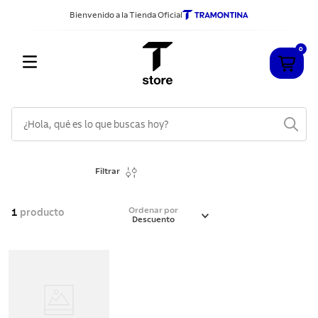
Bienvenido a la Tienda Oficial
0
¿Hola, qué es lo que buscas hoy?
TÉRMINOS MÁS BUSCADOS
Filtrar
1
.
cuchillos
2
.
sarten
Ordenar por
1
producto
Descuento
3
.
cubiertos
4
.
ollas
5
.
acero inoxidable
6
.
grano