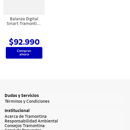
7
.
solar
8
.
cuchillo
Balanza Digital
9
.
442
Smart Tramontina
Adatto Corporal
10
.
termo
$92.990
Comprar
ahora
Dudas y Servicios
Términos y Condiciones
Institucional
Acerca de Tramontina
Responsabilidad Ambiental
Consejos Tramontina