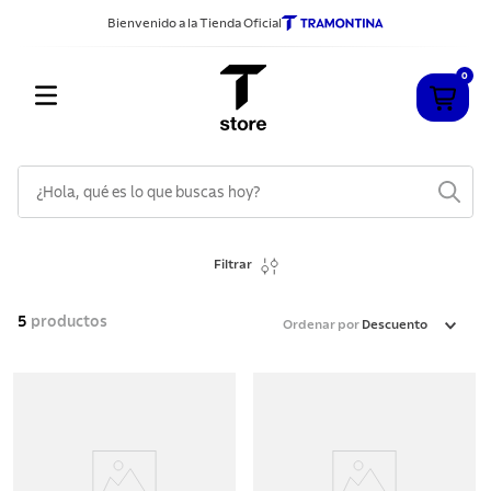
Bienvenido a la Tienda Oficial
0
¿Hola, qué es lo que buscas hoy?
TÉRMINOS MÁS BUSCADOS
Filtrar
1
.
cuchillos
2
.
sarten
5
productos
Ordenar por
Descuento
3
.
cubiertos
4
.
ollas
5
.
acero inoxidable
6
.
grano