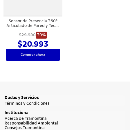
Sensor de Presencia 360°
Articulado de Pared y Techo
Tramontina Bivolt con
Fotocélula Blanco
$29.990
30%
$20.993
Comprar ahora
Dudas y Servicios
Términos y Condiciones
Institucional
Acerca de Tramontina
Responsabilidad Ambiental
Consejos Tramontina