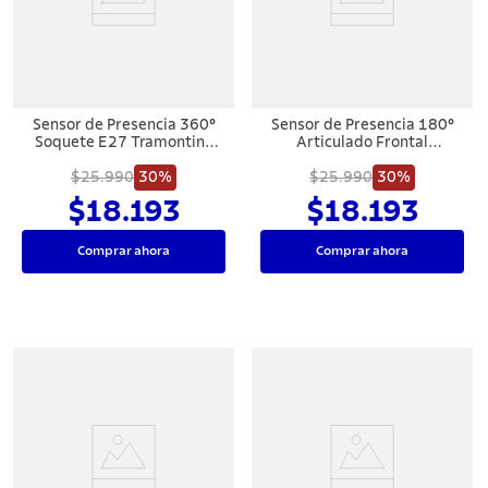
7
.
442
8
.
solar
9
.
cuchillo
Sensor de Presencia 360°
Sensor de Presencia 180°
10
.
termo
Soquete E27 Tramontina
Articulado Frontal
Bivolt con Fotocélula Blanco
Tramontina Bivolt con
$25.990
30%
Fotocélula Blanco
$25.990
30%
$18.193
$18.193
Comprar ahora
Comprar ahora