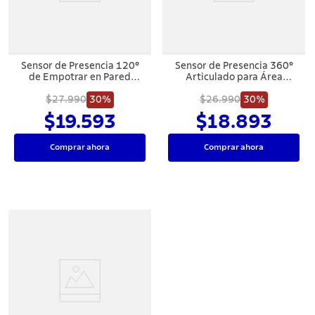
Sensor de Presencia 120°
Sensor de Presencia 360°
de Empotrar en Pared
Articulado para Área
Tramontina Bivolt con
Semiabierta Tramontina
Fotocélula Blanco
$27.990
30%
Bivolt con Fotocélula Blanco
$26.990
30%
$19.593
$18.893
Comprar ahora
Comprar ahora