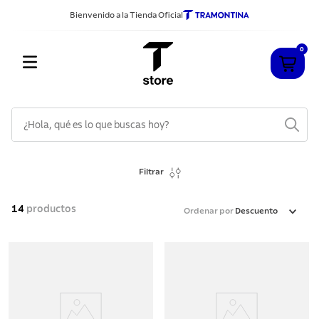
Bienvenido a la Tienda Oficial
0
¿Hola, qué es lo que buscas hoy?
TÉRMINOS MÁS BUSCADOS
Filtrar
1
.
cuchillos
2
.
sarten
14
productos
Ordenar por
Descuento
3
.
cubiertos
4
.
ollas
5
.
acero inoxidable
6
.
grano