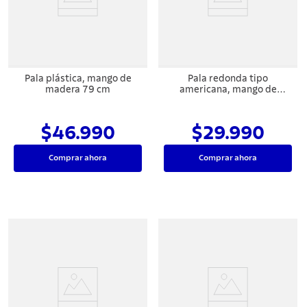
7
.
442
8
.
solar
9
.
cuchillo
Pala plástica, mango de
Pala redonda tipo
10
.
termo
madera 79 cm
americana, mango de
madera 120 cm
$46.990
$29.990
Comprar ahora
Comprar ahora