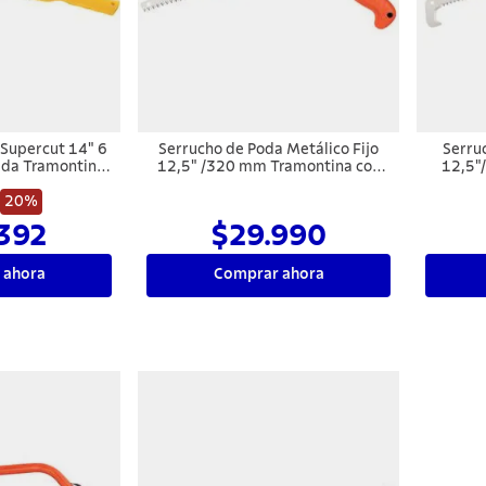
 Supercut 14" 6
Serrucho de Poda Metálico Fijo
Serru
ada Tramontina
12,5" /320 mm Tramontina con
12,5"
TER
Mango de Goma
Ac
20%
392
$29.990
 ahora
Comprar ahora