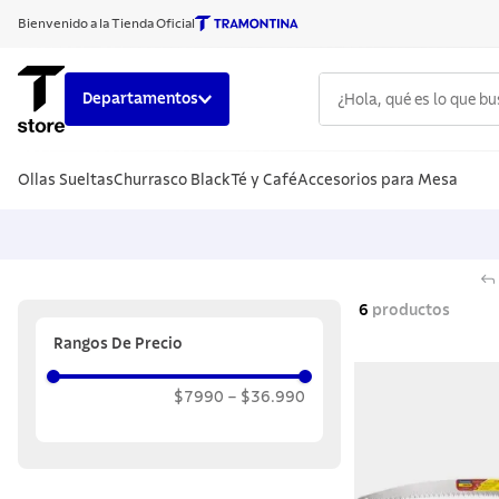
Bienvenido a la Tienda Oficial
¿Hola, qué es lo que b
Departamentos
TÉRMINOS
Ollas Sueltas
Churrasco Black
Té y Café
Accesorios para Mesa
1
.
cuchillo
2
.
sarten
3
.
cubiert
4
.
ollas
6
productos
5
.
acero i
Rangos De Precio
6
.
grano
$7990
–
$36.990
7
.
442
8
.
solar
9
.
cuchillo