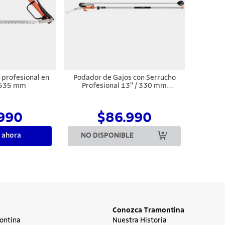
 profesional en
Podador de Gajos con Serrucho
/ 535 mm
Profesional 13'' / 330 mm
Tramontina con Mango Metálico
Extensible hasta 3 m
990
$86.990
 ahora
NO DISPONIBLE
Conozca Tramontina
ontina
Nuestra Historia