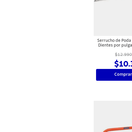
10
.
termo
Serrucho de Poda
Dientes por pulg
MAS
$12.990
$10.
Comprar