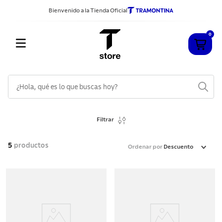
Bienvenido a la Tienda Oficial
0
¿Hola, qué es lo que buscas hoy?
TÉRMINOS MÁS BUSCADOS
Filtrar
1
.
cuchillos
2
.
sarten
5
productos
Ordenar por
Descuento
3
.
cubiertos
4
.
ollas
5
.
acero inoxidable
6
.
grano