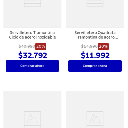
7
.
442
8
.
solar
9
.
cuchillo
Servilletero Tramontina
Servilletero Quadrata
10
.
allegra
Ciclo de acero inoxidable
Tramontina de acero
inoxidable brillante
$40.990
20%
$14.990
20%
$32.792
$11.992
Comprar ahora
Comprar ahora