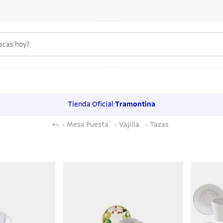
uscas hoy?
 MÁS BUSCADOS
s
Tienda Oficial
Tramontina
os
Mesa Puesta
Vajilla
Tazas
noxidable