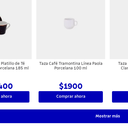
Platillo de Té
Taza Café Tramontina Línea Paola
Taza
orcelana 185 ml
Porcelana 100 ml
Cla
400
$1900
 ahora
Comprar ahora
Mostrar más