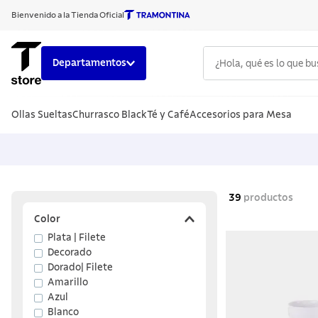
Bienvenido a la Tienda Oficial
¿Hola, qué es lo que b
Departamentos
TÉRMINOS
Ollas Sueltas
Churrasco Black
Té y Café
Accesorios para Mesa
1
.
cuchillo
2
.
sarten
3
.
cubiert
4
.
ollas
39
productos
5
.
acero i
Color
Plata | Filete
6
.
grano
Decorado
7
.
442
Dorado| Filete
Amarillo
8
.
solar
Azul
Blanco
9
.
cuchillo