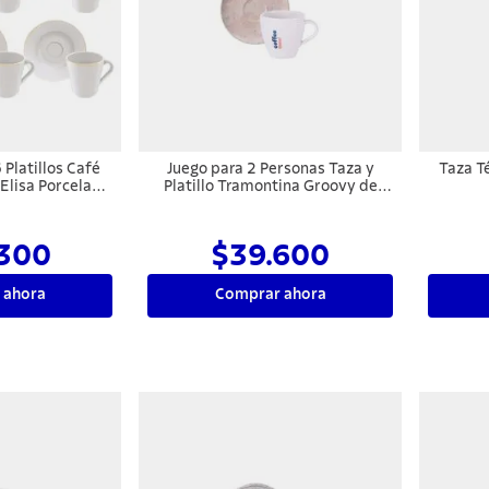
 Platillos Café
Juego para 2 Personas Taza y
Taza T
Elisa Porcelana
Platillo Tramontina Groovy de
ml
Porcelana 200ml 4 Pzas
300
$39.600
 ahora
Comprar ahora