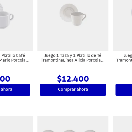
 Platillo Café
Juego 1 Taza y 1 Platillo de Té
Jueg
Marie Porcelana
TramontinaLínea Alicia Porcelana
Tramont
ml
185 ml
00
$12.400
 ahora
Comprar ahora