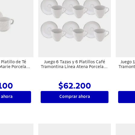
Platillo de Té
Juego 6 Tazas y 6 Platillos Café
Juego 1
Marie Porcelana
Tramontina Línea Atena Porcelana
Tramonti
ml
100 ml
100
$62.200
 ahora
Comprar ahora