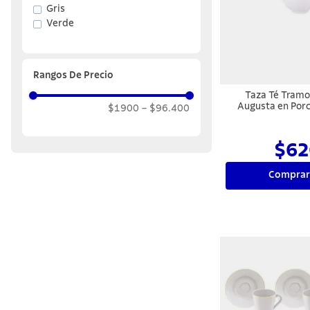
Gris
10
.
termo
Verde
Rangos De Precio
Taza Té Tramo
Augusta en Por
$1900
–
$96.400
$62
Comprar