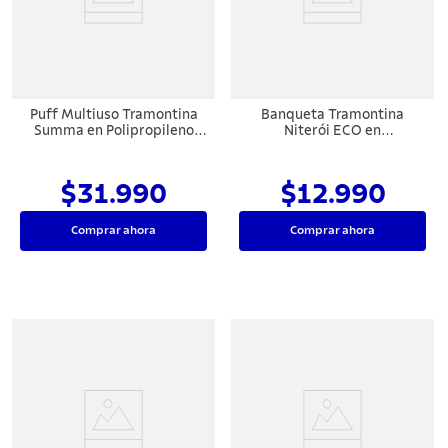
7
.
442
8
.
solar
9
.
cuchillo
Puff Multiuso Tramontina
Banqueta Tramontina
10
.
termo
Summa en Polipropileno
Niterói ECO en
Azul Yale
Polipropileno Gris
$31.990
$12.990
Comprar ahora
Comprar ahora