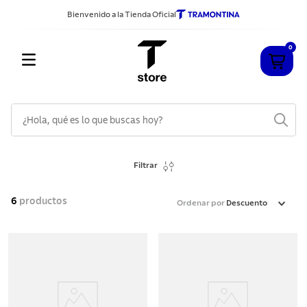
Bienvenido a la Tienda Oficial
0
¿Hola, qué es lo que buscas hoy?
TÉRMINOS MÁS BUSCADOS
Filtrar
1
.
cuchillos
2
.
sarten
6
productos
Ordenar por
Descuento
3
.
cubiertos
4
.
ollas
5
.
acero inoxidable
6
.
grano