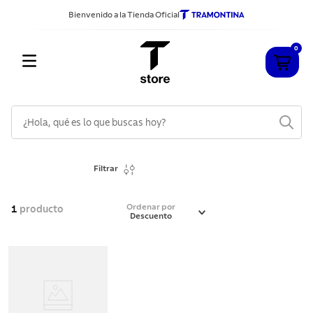
Bienvenido a la Tienda Oficial
0
¿Hola, qué es lo que buscas hoy?
TÉRMINOS MÁS BUSCADOS
Filtrar
1
.
cuchillos
2
.
sarten
Ordenar por
1
producto
Descuento
3
.
cubiertos
4
.
ollas
5
.
acero inoxidable
6
.
grano