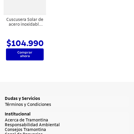
7
.
442
8
.
solar
Cuscusera Solar de
9
.
cuchillo
acero inoxidable
Tramontina con
asas y tapa 14 cm
10
.
termo
y 2,2 L
$104.990
Comprar
ahora
Dudas y Servicios
Términos y Condiciones
Institucional
Acerca de Tramontina
Responsabilidad Ambiental
Consejos Tramontina