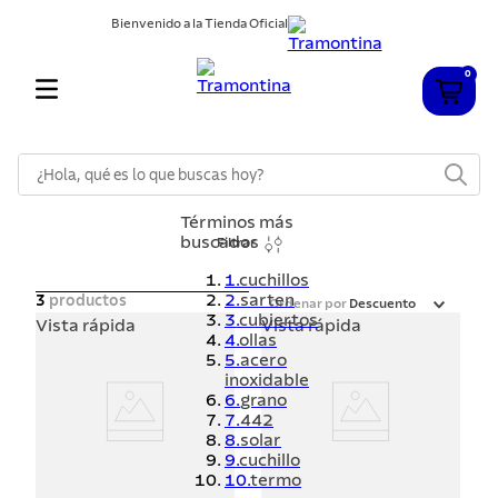
Bienvenido a la Tienda Oficial
0
¿Hola, qué es lo que buscas hoy?
Términos más
buscados
Filtrar
1
.
cuchillos
2
.
sarten
3
productos
Ordenar por
Descuento
3
.
cubiertos
Vista rápida
Vista rápida
4
.
ollas
5
.
acero
inoxidable
6
.
grano
7
.
442
8
.
solar
9
.
cuchillo
10
.
termo